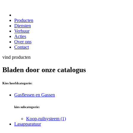
Producten
Diensten
Verhuur
Acties
Over ons
Contact
vind producten
Bladen door onze catalogus
Kies hoofdcategorie:
Gasflessen en Gassen
kies subcategorie:
Koop-ruilsysteem
(1)
Lasapparatuur